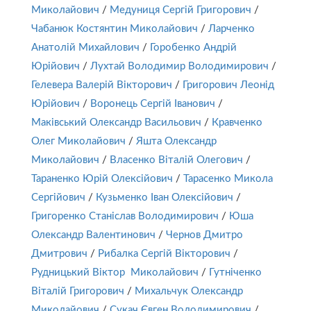
Миколайович
/
Медуниця Сергій Григорович
/
Чабанюк Костянтин Миколайович
/
Ларченко
Анатолій Михайлович
/
Горобенко Андрій
Юрійович
/
Лухтай Володимир Володимирович
/
Гелевера Валерій Вікторович
/
Григорович Леонід
Юрійович
/
Воронець Сергій Іванович
/
Маківський Олександр Васильович
/
Кравченко
Олег Миколайович
/
Яшта Олександр
Миколайович
/
Власенко Віталій Олегович
/
Тараненко Юрій Олексійович
/
Тарасенко Микола
Сергійович
/
Кузьменко Іван Олексійович
/
Григоренко Станіслав Володимирович
/
Юша
Олександр Валентинович
/
Чернов Дмитро
Дмитрович
/
Рибалка Сергій Вікторович
/
Рудницький Віктор Миколайович
/
Гутніченко
Віталій Григорович
/
Михальчук Олександр
Миколайович
/
Сукач Євген Володимирович
/