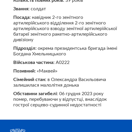
Кількість повних років:
39 років
Звання:
солдат
Посада:
навідник 2-го зенітного
артилерійського відділення 2-го зенітного
артилерійського взводу зенітної артилерійської
батареї зенітного ракетно-артилерійського
дивізіону
Підрозділ:
окрема президентська бригада імені
Богдана Хмельницького
Військова частина:
А0222
Позивний:
«Маквей»
Сімейний стан:
в Олександра Васильовича
залишилася малолітня донька
Обставини загибелі
: 06 грудня 2023 року
помер, перебуваючи у відпустці, внаслідок
гострої серцево-судинної недостатності