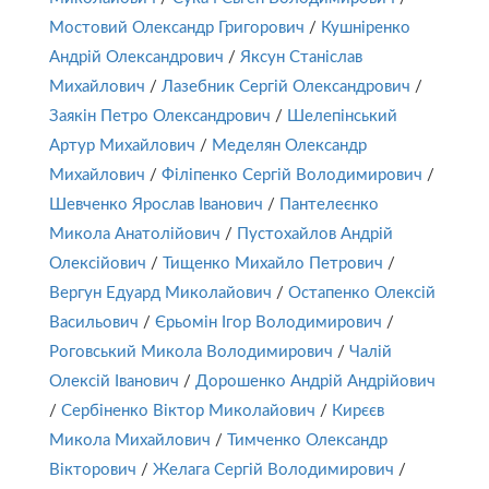
Мостовий Олександр Григорович
/
Кушніренко
Андрій Олександрович
/
Яксун Станіслав
Михайлович
/
Лазебник Сергій Олександрович
/
Заякін Петро Олександрович
/
Шелепінський
Артур Михайлович
/
Меделян Олександр
Михайлович
/
Філіпенко Сергій Володимирович
/
Шевченко Ярослав Іванович
/
Пантелеєнко
Микола Анатолійович
/
Пустохайлов Андрій
Олексійович
/
Тищенко Михайло Петрович
/
Вергун Едуард Миколайович
/
Остапенко Олексій
Васильович
/
Єрьомін Ігор Володимирович
/
Роговський Микола Володимирович
/
Чалій
Олексій Іванович
/
Дорошенко Андрій Андрійович
/
Сербіненко Віктор Миколайович
/
Кирєєв
Микола Михайлович
/
Тимченко Олександр
Вікторович
/
Желага Сергій Володимирович
/