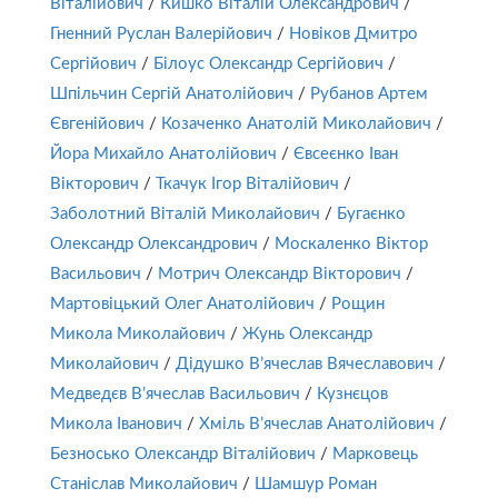
Віталійович
/
Кишко Віталій Олександрович
/
Гненний Руслан Валерійович
/
Новіков Дмитро
Сергійович
/
Білоус Олександр Сергійович
/
Шпільчин Сергій Анатолійович
/
Рубанов Артем
Євгенійович
/
Козаченко Анатолій Миколайович
/
Йора Михайло Анатолійович
/
Євсеєнко Іван
Вікторович
/
Ткачук Ігор Віталійович
/
Заболотний Віталій Миколайович
/
Бугаєнко
Олександр Олександрович
/
Москаленко Віктор
Васильович
/
Мотрич Олександр Вікторович
/
Мартовіцький Олег Анатолійович
/
Рощин
Микола Миколайович
/
Жунь Олександр
Миколайович
/
Дідушко В’ячеслав Вячеславович
/
Медведєв В’ячеслав Васильович
/
Кузнєцов
Микола Іванович
/
Хміль В’ячеслав Анатолійович
/
Безносько Олександр Віталійович
/
Марковець
Станіслав Миколайович
/
Шамшур Роман