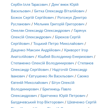
Сербін Ілля Тарасович
/
Дем`янюк Юрій
Васильович
/
Битка Олександр Віталійович
/
Божок Сергій Сергійович
/
Рогожук Дмитро
Русланович
/
Мельник Григорій Григорович
/
Омелян Олександр Олександрович
/
Гарячук
Олексій Олександрович
/
Бірюков Сергій
Сергійович
/
Тоцький Петро Миколайович
/
Даценко Максим Андрійович
/
Криворот Ігор
Анатолійович
/
Кішбей Володимир Емерихович
/
Степаненко Олексій Володимирович
/
Степанов
Олександр Сергійович
/
Надточій Олександр
Іванович
/
Євтушенко Ян Васильович
/
Саєнко
Євгеній Миколайович
/
Бігун Олексій
Володимирович
/
Бригинець Павло
Олександрович
/
Братченко Юрій Петрович
/
Балдачевський Ігор Вікторович
/
Шевченко Сергій