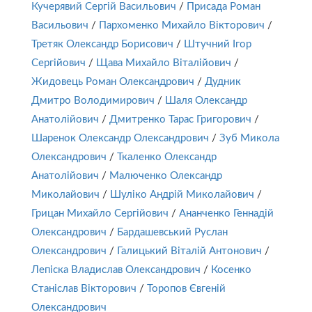
Кучерявий Сергій Васильович
/
Присада Роман
Васильович
/
Пархоменко Михайло Вікторович
/
Третяк Олександр Борисович
/
Штучний Ігор
Сергійович
/
Щава Михайло Віталійович
/
Жидовець Роман Олександрович
/
Дудник
Дмитро Володимирович
/
Шаля Олександр
Анатолійович
/
Дмитренко Тарас Григорович
/
Шаренок Олександр Олександрович
/
Зуб Микола
Олександрович
/
Ткаленко Олександр
Анатолійович
/
Малюченко Олександр
Миколайович
/
Шуліко Андрій Миколайович
/
Грицан Михайло Сергійович
/
Ананченко Геннадій
Олександрович
/
Бардашевський Руслан
Олександрович
/
Галицький Віталій Антонович
/
Лепіска Владислав Олександрович
/
Косенко
Станіслав Вікторович
/
Торопов Євгеній
Олександрович