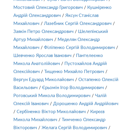
Мостовий Олександр Григорович
/
Кушніренко
Андрій Олександрович
/
Яксун Станіслав
Михайлович
/
Лазебник Сергій Олександрович
/
Заякін Петро Олександрович
/
Шелепінський
Артур Михайлович
/
Меделян Олександр
Михайлович
/
Філіпенко Сергій Володимирович
/
Шевченко Ярослав Іванович
/
Пантелеєнко
Микола Анатолійович
/
Пустохайлов Андрій
Олексійович
/
Тищенко Михайло Петрович
/
Вергун Едуард Миколайович
/
Остапенко Олексій
Васильович
/
Єрьомін Ігор Володимирович
/
Роговський Микола Володимирович
/
Чалій
Олексій Іванович
/
Дорошенко Андрій Андрійович
/
Сербіненко Віктор Миколайович
/
Кирєєв
Микола Михайлович
/
Тимченко Олександр
Вікторович
/
Желага Сергій Володимирович
/