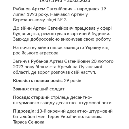
19.07.1993 – 20.02.2023
Рубанов Артем Євгенійович – народився 19
липня 1993 року. Навчався Артем у
Березанському ліцеї № 3.
До війни Артем Євгенійович працював у сфері
будівництва, ремонтував квартири й будинки.
Завжди добросовісно виконував свою роботу.
На початку війни пішов захищати Україну від
російського агресора.
Загинув Рубанов Артем Євгенійович 20 лютого
2023 року біля міста Кремінна Луганської
області, де ворог розпочав свій наступ.
Кількість повних років:
29 років
Звання:
старший солдат
Посада:
старший стрілець десантно-
штурмового взводу десантно-штурмової роти
Підрозділ:
13-й окремий десантно-штурмовий
батальйон імені Героя України полковника
Тараса Сенюка