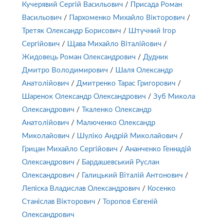
Кучерявий Сергій Васильович
/
Присада Роман
Васильович
/
Пархоменко Михайло Вікторович
/
Третяк Олександр Борисович
/
Штучний Ігор
Сергійович
/
Щава Михайло Віталійович
/
Жидовець Роман Олександрович
/
Дудник
Дмитро Володимирович
/
Шаля Олександр
Анатолійович
/
Дмитренко Тарас Григорович
/
Шаренок Олександр Олександрович
/
Зуб Микола
Олександрович
/
Ткаленко Олександр
Анатолійович
/
Малюченко Олександр
Миколайович
/
Шуліко Андрій Миколайович
/
Грицан Михайло Сергійович
/
Ананченко Геннадій
Олександрович
/
Бардашевський Руслан
Олександрович
/
Галицький Віталій Антонович
/
Лепіска Владислав Олександрович
/
Косенко
Станіслав Вікторович
/
Торопов Євгеній
Олександрович