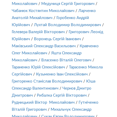
Миколайович
/
Медуниця Сергій Григорович
/
Чабанюк Костянтин Миколайович
/
Ларченко
Анатолій Михайлович
/
Горобенко Андрій
Юрійович
/
Лухтай Володимир Володимирович
/
Гелевера Валерій Вікторович
/
Григорович Леонід
Юрійович
/
Воронець Сергій Іванович
/
Маківський Олександр Васильович
/
Кравченко
Олег Миколайович
/
Яшта Олександр
Миколайович
/
Власенко Віталій Олегович
/
Тараненко Юрій Олексійович
/
Тарасенко Микола
Сергійович
/
Кузьменко Іван Олексійович
/
Григоренко Станіслав Володимирович
/
Юша
Олександр Валентинович
/
Чернов Дмитро
Дмитрович
/
Рибалка Сергій Вікторович
/
Рудницький Віктор Миколайович
/
Гутніченко
Віталій Григорович
/
Михальчук Олександр
Миколайович
/
Сукач Євген Володимирович
/