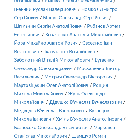
Віталійович
/
Кишко Віталій Олександрович
/
Гненний Руслан Валерійович
/
Новіков Дмитро
Сергійович
/
Білоус Олександр Сергійович
/
Шпільчин Сергій Анатолійович
/
Рубанов Артем
Євгенійович
/
Козаченко Анатолій Миколайович
/
Йора Михайло Анатолійович
/
Євсеєнко Іван
Вікторович
/
Ткачук Ігор Віталійович
/
Заболотний Віталій Миколайович
/
Бугаєнко
Олександр Олександрович
/
Москаленко Віктор
Васильович
/
Мотрич Олександр Вікторович
/
Мартовіцький Олег Анатолійович
/
Рощин
Микола Миколайович
/
Жунь Олександр
Миколайович
/
Дідушко В’ячеслав Вячеславович
/
Медведєв В’ячеслав Васильович
/
Кузнєцов
Микола Іванович
/
Хміль В’ячеслав Анатолійович
/
Безносько Олександр Віталійович
/
Марковець
Станіслав Миколайович
/
Шамшур Роман