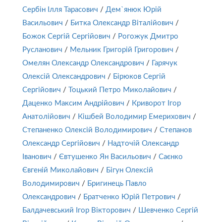
Сербін Ілля Тарасович
/
Дем`янюк Юрій
Васильович
/
Битка Олександр Віталійович
/
Божок Сергій Сергійович
/
Рогожук Дмитро
Русланович
/
Мельник Григорій Григорович
/
Омелян Олександр Олександрович
/
Гарячук
Олексій Олександрович
/
Бірюков Сергій
Сергійович
/
Тоцький Петро Миколайович
/
Даценко Максим Андрійович
/
Криворот Ігор
Анатолійович
/
Кішбей Володимир Емерихович
/
Степаненко Олексій Володимирович
/
Степанов
Олександр Сергійович
/
Надточій Олександр
Іванович
/
Євтушенко Ян Васильович
/
Саєнко
Євгеній Миколайович
/
Бігун Олексій
Володимирович
/
Бригинець Павло
Олександрович
/
Братченко Юрій Петрович
/
Балдачевський Ігор Вікторович
/
Шевченко Сергій