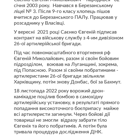
січня 2003 року. Навчався в Березанському
ліцеї № 3. Після 9-го класу хлопець пішов
вчитися до Березанського ПАЛу. Працював у
розсаднику у Власівці.
У вересні 2021 році Саєнко Євгеній підписав
контракт на військову службу з 4-им дивізіоном
26-ої артилерійської бригади.
Під час повномасштабного вторгнення рф
Євгеній Миколайович, разом зі своїм бойовим
підрозділом, воював на Луганщині, зокрема,
під Попасною. Разом зі своїми побратимами -
артилеристами 26-ої бригади звільняли
Харківщину, потім знову Донбас, бої за Бахмут.
18 листопада 2022 року ворожий дрон-
камікадзе поцілив бомбою в самохідну
артилерійську установку, в результаті прямого
попадання високоточного боєприпасу майже
всі артилеристи загинули. Через бойові дії
товариші не змогли відразу забрати тіло
Євгенія та його побратимів. А потім була
тривала процедура дослідження ДНК.