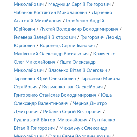
Миколайович
/
Медуниця Сергій Григорович
/
Чабанюк Костянтин Миколайович
/
Ларченко
Анатолій Михайлович
/
Горобенко Андрій
Юрійович
/
Лухтай Володимир Володимирович
/
Гелевера Валерій Вікторович
/
Григорович Леонід
Юрійович
/
Воронець Сергій Іванович
/
Маківський Олександр Васильович
/
Кравченко
Олег Миколайович
/
Яшта Олександр
Миколайович
/
Власенко Віталій Олегович
/
Тараненко Юрій Олексійович
/
Тарасенко Микола
Сергійович
/
Кузьменко Іван Олексійович
/
Григоренко Станіслав Володимирович
/
Юша
Олександр Валентинович
/
Чернов Дмитро
Дмитрович
/
Рибалка Сергій Вікторович
/
Рудницький Віктор Миколайович
/
Гутніченко
Віталій Григорович
/
Михальчук Олександр
Миколайович
/
Сукач Євген Володимирович
/