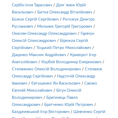
Сербін Ілля Тарасович
/
Дем`янюк Юрій
Васильович
/
Битка Олександр Віталійович
/
Божок Сергій Сергійович
/
Рогожук Дмитро
Русланович
/
Мельник Григорій Григорович
/
Омелян Олександр Олександрович
/
Гарячук
Олексій Олександрович
/
Бірюков Сергій
Сергійович
/
Тоцький Петро Миколайович
/
Даценко Максим Андрійович
/
Криворот Ігор
Анатолійович
/
Кішбей Володимир Емерихович
/
Степаненко Олексій Володимирович
/
Степанов
Олександр Сергійович
/
Надточій Олександр
Іванович
/
Євтушенко Ян Васильович
/
Саєнко
Євгеній Миколайович
/
Бігун Олексій
Володимирович
/
Бригинець Павло
Олександрович
/
Братченко Юрій Петрович
/
Балдачевський Ігор Вікторович
/
Шевченко Сергій