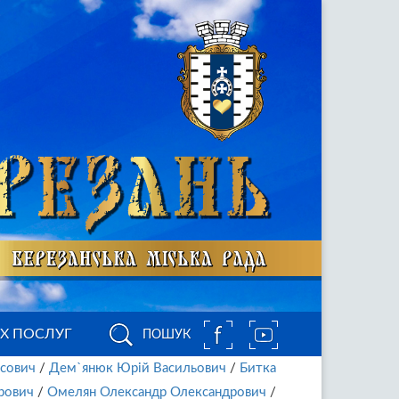
ИХ ПОСЛУГ
ПОШУК
асович
/
Дем`янюк Юрій Васильович
/
Битка
рович
/
Омелян Олександр Олександрович
/