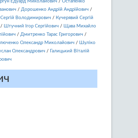
ргун Едуард Миколайович
/
Остапенко
Іванович
/
Дорошенко Андрій Андрійович
/
 Сергій Володимирович
/
Кучерявий Сергій
/
Штучний Ігор Сергійович
/
Щава Михайло
лійович
/
Дмитренко Тарас Григорович
/
люченко Олександр Миколайович
/
Шуліко
услан Олександрович
/
Галицький Віталій
рович
ич