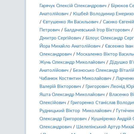
Гарячук Олексій Олександрович
/
Бірюков Се
Анатолійович
/
Кішбей Володимир Емерихо
/
Євтушенко Ян Васильович
/
Саєнко Євгені
Петрович
/
Балдачевський Ігор Вікторович
/
Дмитро Сергійович
/
Білоус Олександр Серг
Йора Михайло Анатолійович
/
Євсеєнко Іван
Олександрович
/
Москаленко Віктор Василь
Жунь Олександр Миколайович
/
Дідушко В’
Анатолійович
/
Безносько Олександр Віталі
Чабанюк Костянтин Миколайович
/
Ларченк
Валерій Вікторович
/
Григорович Леонід Юр
Яшта Олександр Миколайович
/
Власенко В
Олексійович
/
Григоренко Станіслав Волод
Рудницький Віктор Миколайович
/
Гутнічен
Олександр Григорович
/
Кушніренко Андрій 
Олександрович
/
Шелепінський Артур Миха