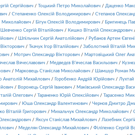
ргій Сергійович
/
Тоцький Петро Миколайович
/
Даценко Макс
вич
/
Степаненко Олексій Володимирович
/
Степанов Олексан
й Миколайович
/
Бігун Олексій Володимирович
/
Бригинець Па
Шевченко Сергій Віталійович
/
Кишко Віталій Олександрович
ійович
/
Шпільчин Сергій Анатолійович
/
Рубанов Артем Євген
 Вікторович
/
Ткачук Ігор Віталійович
/
Заболотний Віталій Ми
ович
/
Мотрич Олександр Вікторович
/
Мартовіцький Олег Ана
ячеслав Вячеславович
/
Медведєв В’ячеслав Васильович
/
Кузнє
йович
/
Марковець Станіслав Миколайович
/
Шамшур Роман Ми
о Анатолій Михайлович
/
Горобенко Андрій Юрійович
/
Лухтай
ійович
/
Воронець Сергій Іванович
/
Маківський Олександр Вас
італій Олегович
/
Тараненко Юрій Олексійович
/
Тарасенко Мик
имирович
/
Юша Олександр Валентинович
/
Чернов Дмитро Дм
ко Віталій Григорович
/
Михальчук Олександр Миколайович
/
Олександрович
/
Яксун Станіслав Михайлович
/
Лазебник Сергі
йлович
/
Меделян Олександр Михайлович
/
Філіпенко Сергій 