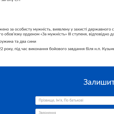
а
ено за особисту мужність, виявлену у захисті державного су
о обов’язку орденом «За мужність» ІІІ ступеня, відповідно 
ружина та два сини
22 року, під час виконання бойового завдання біля н.п. Куз
Залишит