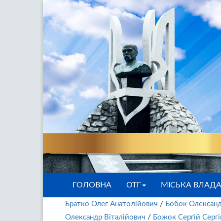
ГОЛОВНА
ОТГ
МІСЬКА ВЛАД
Братко Олег Анатолійович
/
Бобок Олексан
Олександр Віталійович
/
Божок Сергій Серг