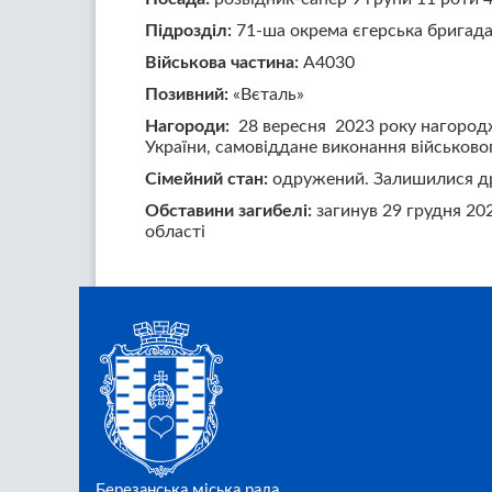
Підрозділ:
71-ша окрема єгерська бригад
Військова частина:
А4030
Позивний:
«Вєталь»
Нагороди:
28 вересня 2023 року нагородж
України, самовіддане виконання військовог
Сімейний стан:
одружений. Залишилися д
Обставини загибелі:
загинув 29 грудня 20
області
Березанська міська рада.