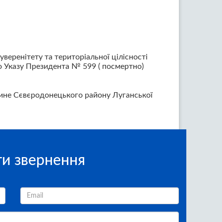
веренітету та територіальної цілісності
до Указу Президента № 599 ( посмертно)
ьмине Сєвєродонецького району Луганської
и звернення