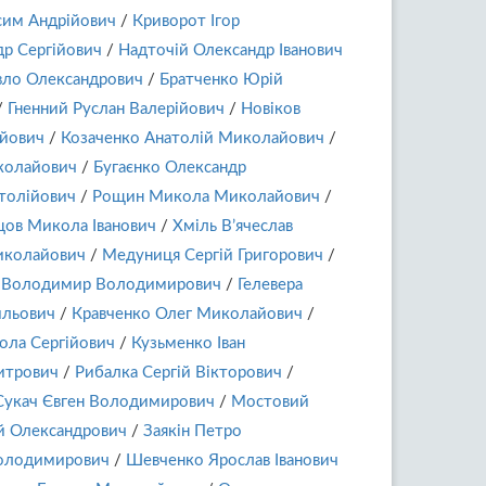
им Андрійович
/
Криворот Ігор
др Сергійович
/
Надточій Олександр Іванович
вло Олександрович
/
Братченко Юрій
/
Гненний Руслан Валерійович
/
Новіков
ійович
/
Козаченко Анатолій Миколайович
/
колайович
/
Бугаєнко Олександр
толійович
/
Рощин Микола Миколайович
/
цов Микола Іванович
/
Хміль В’ячеслав
колайович
/
Медуниця Сергій Григорович
/
 Володимир Володимирович
/
Гелевера
ильович
/
Кравченко Олег Миколайович
/
ола Сергійович
/
Кузьменко Іван
итрович
/
Рибалка Сергій Вікторович
/
Сукач Євген Володимирович
/
Мостовий
й Олександрович
/
Заякін Петро
Володимирович
/
Шевченко Ярослав Іванович