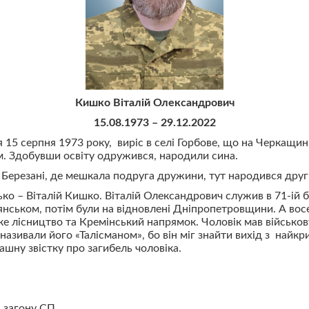
Кишко Віталій Олександрович
15.08.1973 – 29.12.2022
15 серпня 1973 року, виріс в селі Горбове, що на Черкащині
ум. Здобувши освіту одружився, народили сина.
 Березані, де мешкала подруга дружини, тут народився друг
ько – Віталій Кишко. Віталій Олександрович служив в 71-ій 
янськом, потім були на відновлені Дніпропетровщини. А восе
 лісництво та Кремінський напрямок. Чоловік мав військову
зивали його «Талісманом», бо він міг знайти вихід з найкри
шну звістку про загибель чоловіка.
4 загону СП