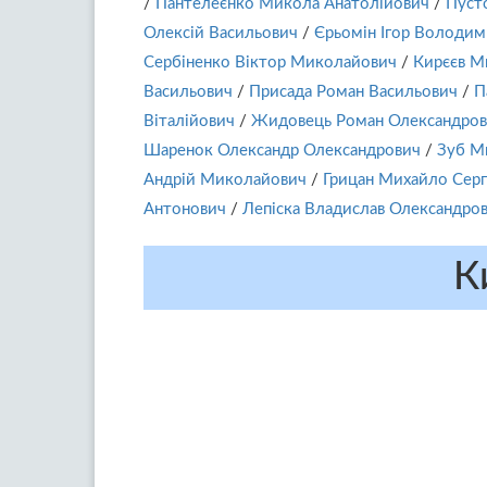
/
Пантелеєнко Микола Анатолійович
/
Пуст
Олексій Васильович
/
Єрьомін Ігор Володи
Сербіненко Віктор Миколайович
/
Кирєєв М
Васильович
/
Присада Роман Васильович
/
П
Віталійович
/
Жидовець Роман Олександро
Шаренок Олександр Олександрович
/
Зуб М
Андрій Миколайович
/
Грицан Михайло Серг
Антонович
/
Лепіска Владислав Олександро
К