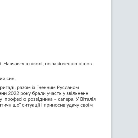
. Навчався в школі, по закінченню пішов
ий син.
бригаді, разом із Гненним Русланом
ни 2022 року брали участь у звільненні
 професію розвідника – сапера. У Віталія
тичнішої ситуації і приносив удачу своїм