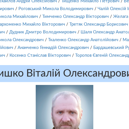
охайлов Андрій Олексійович
/
Тищенко Михайло Петрович
/
Ве
мирович
/
Роговський Микола Володимирович
/
Чалій Олексій 
икола Михайлович
/
Тимченко Олександр Вікторович
/
Желага
архоменко Михайло Вікторович
/
Третяк Олександр Борисович
вич
/
Дудник Дмитро Володимирович
/
Шаля Олександр Анато
икола Олександрович
/
Ткаленко Олександр Анатолійович
/
Ма
ійович
/
Ананченко Геннадій Олександрович
/
Бардашевський Р
вич
/
Косенко Станіслав Вікторович
/
Торопов Євгеній Олександ
ишко Віталій Олександров