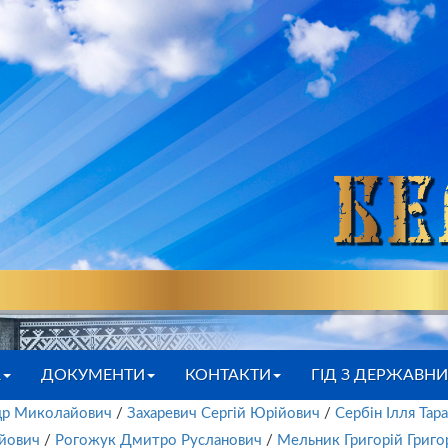
А
ДОКУМЕНТИ
КОНТАКТИ
ГІД З ДЕРЖАВН
др Миколайович
/
Захаревич Сергій Юрійович
/
Сербін Ілля Тар
ійович
/
Рогожук Дмитро Русланович
/
Мельник Григорій Григо