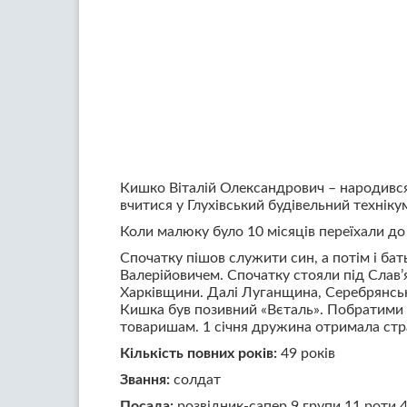
Кишко Віталій Олександрович – народився 
вчитися у Глухівський будівельний технік
Коли малюку було 10 місяців переїхали до
Спочатку пішов служити син, а потім і бат
Валерійовичем. Спочатку стояли під Слав’
Харківщини. Далі Луганщина, Серебрянське
Кишка був позивний «Вєталь». Побратими на
товаришам. 1 січня дружина отримала стра
Кількість повних років:
49 років
Звання:
солдат
Посада:
розвідник-сапер 9 групи 11 роти 