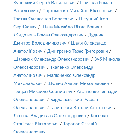
Кучерявий Сергій Васильович
/
Присада Роман
Васильович
/
Пархоменко Михайло Вікторович
/
Третяк Олександр Борисович
/
Штучний Ігор
Сергійович
/
Щава Михайло Віталійович
/
Жидовець Роман Олександрович
/
Дудник
Дмитро Володимирович
/
Шаля Олександр
Анатолійович
/
Дмитренко Тарас Григорович
/
Шаренок Олександр Олександрович
/
Зуб Микола
Олександрович
/
Ткаленко Олександр
Анатолійович
/
Малюченко Олександр
Миколайович
/
Шуліко Андрій Миколайович
/
Грицан Михайло Сергійович
/
Ананченко Геннадій
Олександрович
/
Бардашевський Руслан
Олександрович
/
Галицький Віталій Антонович
/
Лепіска Владислав Олександрович
/
Косенко
Станіслав Вікторович
/
Торопов Євгеній
Олександрович