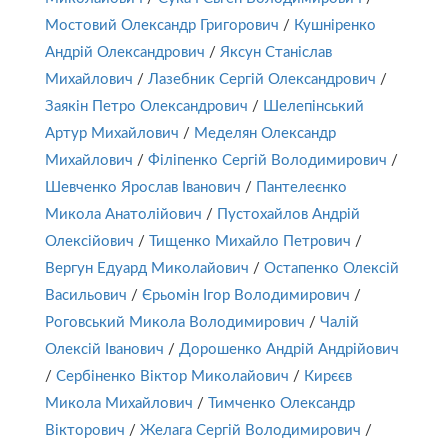
Мостовий Олександр Григорович
/
Кушніренко
Андрій Олександрович
/
Яксун Станіслав
Михайлович
/
Лазебник Сергій Олександрович
/
Заякін Петро Олександрович
/
Шелепінський
Артур Михайлович
/
Меделян Олександр
Михайлович
/
Філіпенко Сергій Володимирович
/
Шевченко Ярослав Іванович
/
Пантелеєнко
Микола Анатолійович
/
Пустохайлов Андрій
Олексійович
/
Тищенко Михайло Петрович
/
Вергун Едуард Миколайович
/
Остапенко Олексій
Васильович
/
Єрьомін Ігор Володимирович
/
Роговський Микола Володимирович
/
Чалій
Олексій Іванович
/
Дорошенко Андрій Андрійович
/
Сербіненко Віктор Миколайович
/
Кирєєв
Микола Михайлович
/
Тимченко Олександр
Вікторович
/
Желага Сергій Володимирович
/