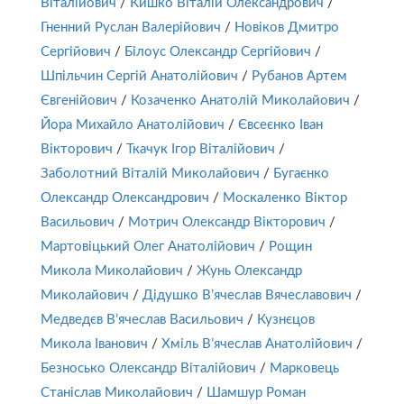
Віталійович
/
Кишко Віталій Олександрович
/
Гненний Руслан Валерійович
/
Новіков Дмитро
Сергійович
/
Білоус Олександр Сергійович
/
Шпільчин Сергій Анатолійович
/
Рубанов Артем
Євгенійович
/
Козаченко Анатолій Миколайович
/
Йора Михайло Анатолійович
/
Євсеєнко Іван
Вікторович
/
Ткачук Ігор Віталійович
/
Заболотний Віталій Миколайович
/
Бугаєнко
Олександр Олександрович
/
Москаленко Віктор
Васильович
/
Мотрич Олександр Вікторович
/
Мартовіцький Олег Анатолійович
/
Рощин
Микола Миколайович
/
Жунь Олександр
Миколайович
/
Дідушко В’ячеслав Вячеславович
/
Медведєв В’ячеслав Васильович
/
Кузнєцов
Микола Іванович
/
Хміль В’ячеслав Анатолійович
/
Безносько Олександр Віталійович
/
Марковець
Станіслав Миколайович
/
Шамшур Роман