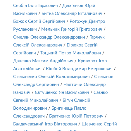
Сербін Ілля Тарасович
/
Дем`янюк Юрій
Васильович
/
Битка Олександр Віталійович
/
Божок Сергій Сергійович
/
Рогожук Дмитро
Русланович
/
Мельник Григорій Григорович
/
Омелян Олександр Олександрович
/
Гарячук
Олексій Олександрович
/
Бірюков Сергій
Сергійович
/
Тоцький Петро Миколайович
/
Даценко Максим Андрійович
/
Криворот Ігор
Анатолійович
/
Кішбей Володимир Емерихович
/
Степаненко Олексій Володимирович
/
Степанов
Олександр Сергійович
/
Надточій Олександр
Іванович
/
Євтушенко Ян Васильович
/
Саєнко
Євгеній Миколайович
/
Бігун Олексій
Володимирович
/
Бригинець Павло
Олександрович
/
Братченко Юрій Петрович
/
Балдачевський Ігор Вікторович
/
Шевченко Сергій