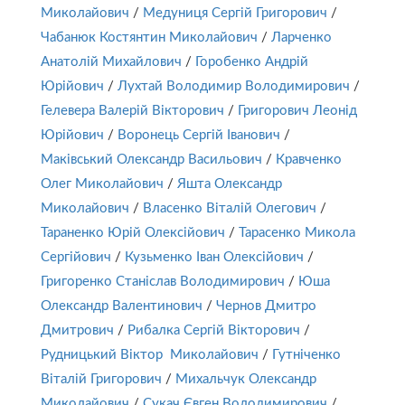
Миколайович
/
Медуниця Сергій Григорович
/
Чабанюк Костянтин Миколайович
/
Ларченко
Анатолій Михайлович
/
Горобенко Андрій
Юрійович
/
Лухтай Володимир Володимирович
/
Гелевера Валерій Вікторович
/
Григорович Леонід
Юрійович
/
Воронець Сергій Іванович
/
Маківський Олександр Васильович
/
Кравченко
Олег Миколайович
/
Яшта Олександр
Миколайович
/
Власенко Віталій Олегович
/
Тараненко Юрій Олексійович
/
Тарасенко Микола
Сергійович
/
Кузьменко Іван Олексійович
/
Григоренко Станіслав Володимирович
/
Юша
Олександр Валентинович
/
Чернов Дмитро
Дмитрович
/
Рибалка Сергій Вікторович
/
Рудницький Віктор Миколайович
/
Гутніченко
Віталій Григорович
/
Михальчук Олександр
Миколайович
/
Сукач Євген Володимирович
/