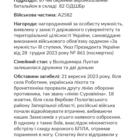
Підрозділ:
87-ий окремий аеромобільний
батальйон в складі 82 ОДШБр
Військова частина:
А2582
Нагороди:
нагороджений за особисту мужність,
виявлену у захисті державного суверенітету та
територіальної цілісності України, самовіддане
виконання військового обов’язку орденом «За
мужність» ІІІ ступеня, Указ Президента України
від 28 грудня 2023 року № 861 (посмертно)
Сімейний стан:
у Володимира Лухтая
залишилася дружина та дві доньки
Обставини загибелі:
21 вересня 2023 року, біля
села Роботине, українська піхота та
бронетехніка прорвали другу лінію оборони
противника, так звану «лінію Суровікіна». 18
жовтня, біля села Вербове Пологівського
району Запорізької області, російські війська
почали відвойовувати втрачене, вибиваючи
наших Захисників з усього наявного озброєння.
В одному з таких боїв, внаслідок мінометного
обстрілу і скиду ворожого БПЛА, отримав
поранення в ногу. Спочатку його відправили у