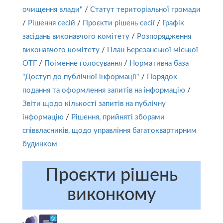
очищення влади"
/
Статут територіальної громади
/
Рішення сесій
/
Проєкти рішень сесії
/
Графік
засідань виконавчого комітету
/
Розпорядження
виконавчого комітету
/
План Березанської міської
ОТГ
/
Поіменне голосування
/
Нормативна база
"Доступ до публічної інформації"
/
Порядок
подання та оформлення запитів на інформацію
/
Звіти щодо кількості запитів на публічну
інформацію
/
Рішення, прийняті зборами
співвласників, щодо управління багатоквартирним
будинком
Проєкти рішень
виконкому