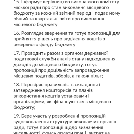
15. Інформує керівництво виконавчого комітету
міської ради про стан виконання місцевого
бюджету за кожний звітний період і подає йому
річний та квартальні звіти про виконання
місцевого бюджету;
16. Розглядає звернення та готує пропозиції для
прийняття рішень про виділення коштів з
резервного фонду бюджету;
17. Проводить разом з органом державної
податкової служби аналіз стану надходження
доходів до місцевого бюджету, готує
пропозиції про доцільність запровадження
місцевих податків, зборів, а також пільг;
18. Перевіряє правильність складання і
затвердження кошторисів та планів
використання коштів установами і
організаціями, які фінансуються з місцевого
бюджету;
19. Бере участь у розробленні пропозицій
зудосконалення структури виконавчих органів
ради, готує пропозиції щодо визначення
чисельності, фонду оплати праці, витрат на