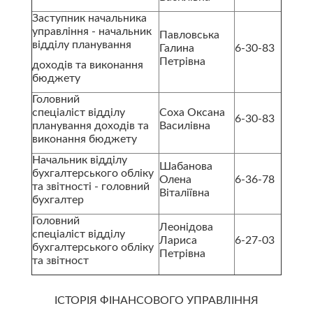
Заступник начальника
управління - начальник
Павловська
відділу планування
Галина
6-30-83
Петрівна
доходів та виконання
бюджету
Головний
спеціаліст відділу
Соха Оксана
6-30-83
планування доходів та
Василівна
виконання бюджету
Начальник відділу
Шабанова
бухгалтерського обліку
Олена
6-36-78
та звітності - головний
Віталіївна
бухгалтер
Головний
Леонідова
спеціаліст відділу
Лариса
6-27-03
бухгалтерського обліку
Петрівна
та звітност
ІСТОРІЯ ФІНАНСОВОГО УПРАВЛІННЯ