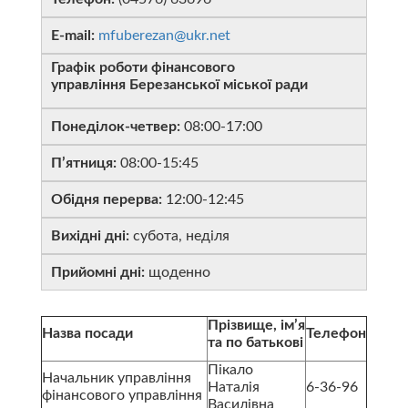
Е-mail:
mfuberezan@ukr.net
Графік роботи фінансового
управління
Березанської міської ради
Понеділок-четвер:
08:00-17:00
П’ятниця:
08:00-15:45
Обідня перерва:
12:00-12:45
Вихідні дні:
субота, неділя
Прийомні дні:
щоденно
Прізвище, ім’я
Назва посади
Телефон
та по батькові
Пікало
Начальник управління
Наталія
6-36-96
фінансового управління
Василівна