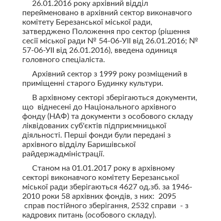
26.01.2016 року архівний відділ
перейменовано в архівний сектор виконавчого
комітету Березанської міської ради,
затверджено Положення про сектор (рішення
сесії міської ради № 54-06-УІІ від 26.01.2016; №
57-06-УІІ від 26.01.2016), введена одиниця
головного спеціаліста.
Архівний сектор з 1999 року розміщений в
приміщенні старого Будинку культури.
В архівному секторі зберігаються документи,
що віднесені до Національного архівного
фонду (НАФ) та документи з особового складу
ліквідованих суб'єктів підприємницької
діяльності. Перші фонди були передані з
архівного відділу Баришівської
райдержадміністрації.
Станом на 01.01.2017 року в архівному
секторі виконавчого комітету Березанської
міської ради зберігаються 4627 од.зб. за 1946-
2010 роки 58 архівних фондів, з них: 2095
справ постійного зберігання, 2532 справи - з
кадрових питань (особового складу).