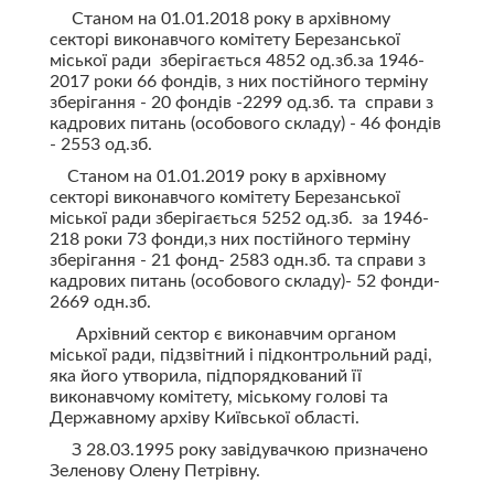
Станом на 01.01.2018 року в архівному
секторі виконавчого комітету Березанської
міської ради зберігається 4852 од.зб.за 1946-
2017 роки 66 фондів, з них постійного терміну
зберігання - 20 фондів -2299 од.зб. та справи з
кадрових питань (особового складу) - 46 фондів
- 2553 од.зб.
Станом на 01.01.2019 року в архівному
секторі виконавчого комітету Березанської
міської ради зберігається 5252 од.зб. за 1946-
218 роки 73 фонди,з них постійного терміну
зберігання - 21 фонд- 2583 одн.зб. та справи з
кадрових питань (особового складу)- 52 фонди-
2669 одн.зб.
Архівний сектор є виконавчим органом
міської ради, підзвітний і підконтрольний раді,
яка його утворила, підпорядкований її
виконавчому комітету, міському голові та
Державному архіву Київської області.
З 28.03.1995 року завідувачкою призначено
Зеленову Олену Петрівну.