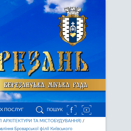
ИХ ПОСЛУГ
ПОШУК
Л АРХІТЕКТУРИ ТА МІСТОБУДУВАННЯ)
/
вління Броварської філії Київського