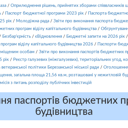
аза
/
Оприлюднення рішень, прийнятих зборами співвласників 
А
/
Паспорт бюджетної програми 2023 рік
/
Паспорта бюджетно
25 рік
/
Молодіжна рада
/
Звіти про виконання паспорта бюдже
етних програм віділу капітального будівництва
/
Обгрунтуванн
/
Безбар'єрність
/
єВідновлення
/
Бюджетні запити на 2026 рік
/
рограм віділу капітального будівництва 2026
/
Паспорти бюдж
реміщеним особам
/
Звіти про виконання паспортів бюджетних п
 рік
/
Реєстр галузевих (міжгалузевих), територіальних угод, к
а ветеранської політики Березанської міської ради
/
Оголошення 
ння, загальна площа 21,56 кв.м, розташовані у нежитловій буді
місія з питань розподілу публічних інвестицій
ння паспортів бюджетних п
будівництва