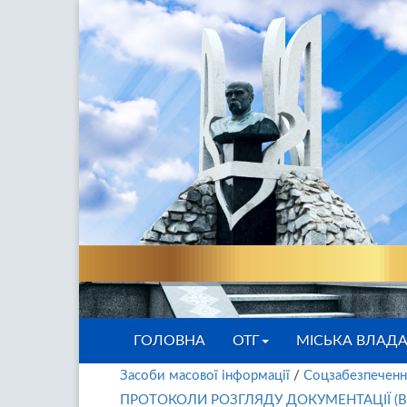
ГОЛОВНА
ОТГ
МІСЬКА ВЛАД
Засоби масової інформації
/
Соцзабезпеченн
ПРОТОКОЛИ РОЗГЛЯДУ ДОКУМЕНТАЦІЇ (ВІ