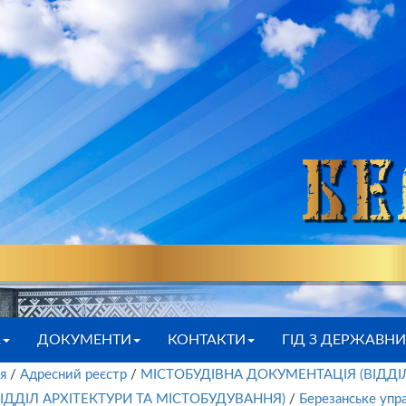
А
ДОКУМЕНТИ
КОНТАКТИ
ГІД З ДЕРЖАВН
я
/
Адресний реєстр
/
МІСТОБУДІВНА ДОКУМЕНТАЦІЯ (ВІДДІ
ДДІЛ АРХІТЕКТУРИ ТА МІСТОБУДУВАННЯ)
/
Березанське упра