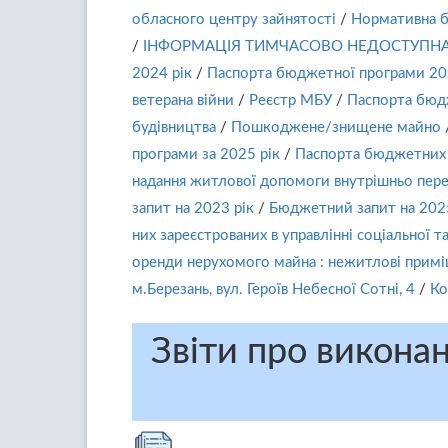
обласного центру зайнятості
/
Нормативна б
/
ІНФОРМАЦІЯ ТИМЧАСОВО НЕДОСТУПН
2024 рік
/
Паспорта бюджетної програми 20
ветерана війни
/
Реєстр МБУ
/
Паспорта бюдж
будівництва
/
Пошкоджене/знищене майно
програми за 2025 рік
/
Паспорта бюджетних п
надання житлової допомоги внутрішньо пе
запит на 2023 рік
/
Бюджетний запит на 2025
них зареєстрованих в управлінні соціальної т
оренди нерухомого майна : нежитлові приміще
м.Березань, вул. Героїв Небесної Сотні, 4
/
Ко
Звіти про викона