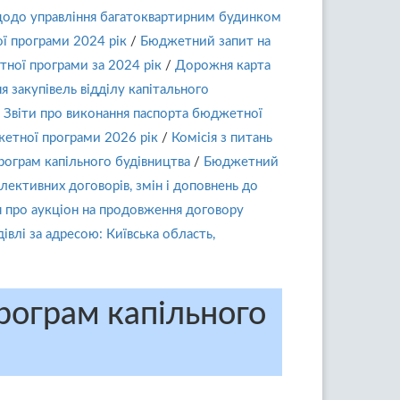
щодо управління багатоквартирним будинком
ї програми 2024 рік
/
Бюджетний запит на
тної програми за 2024 рік
/
Дорожня карта
я закупівель відділу капітального
Звіти про виконання паспорта бюджетної
етної програми 2026 рік
/
Комісія з питань
рограм капільного будівництва
/
Бюджетний
олективних договорів, змін і доповнень до
про аукціон на продовження договору
влі за адресою: Київська область,
рограм капільного