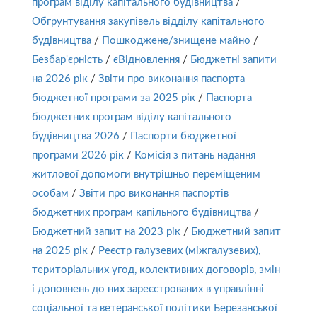
програм віділу капітального будівництва
/
Обгрунтування закупівель відділу капітального
будівництва
/
Пошкоджене/знищене майно
/
Безбар'єрність
/
єВідновлення
/
Бюджетні запити
на 2026 рік
/
Звіти про виконання паспорта
бюджетної програми за 2025 рік
/
Паспорта
бюджетних програм віділу капітального
будівництва 2026
/
Паспорти бюджетної
програми 2026 рік
/
Комісія з питань надання
житлової допомоги внутрішньо переміщеним
особам
/
Звіти про виконання паспортів
бюджетних програм капільного будівництва
/
Бюджетний запит на 2023 рік
/
Бюджетний запит
на 2025 рік
/
Реєстр галузевих (міжгалузевих),
територіальних угод, колективних договорів, змін
і доповнень до них зареєстрованих в управлінні
соціальної та ветеранської політики Березанської