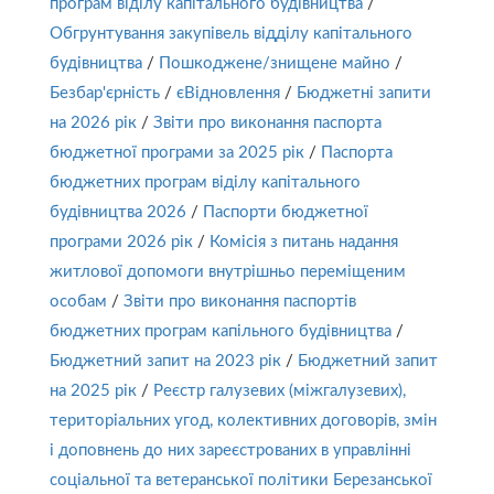
програм віділу капітального будівництва
/
Обгрунтування закупівель відділу капітального
будівництва
/
Пошкоджене/знищене майно
/
Безбар'єрність
/
єВідновлення
/
Бюджетні запити
на 2026 рік
/
Звіти про виконання паспорта
бюджетної програми за 2025 рік
/
Паспорта
бюджетних програм віділу капітального
будівництва 2026
/
Паспорти бюджетної
програми 2026 рік
/
Комісія з питань надання
житлової допомоги внутрішньо переміщеним
особам
/
Звіти про виконання паспортів
бюджетних програм капільного будівництва
/
Бюджетний запит на 2023 рік
/
Бюджетний запит
на 2025 рік
/
Реєстр галузевих (міжгалузевих),
територіальних угод, колективних договорів, змін
і доповнень до них зареєстрованих в управлінні
соціальної та ветеранської політики Березанської