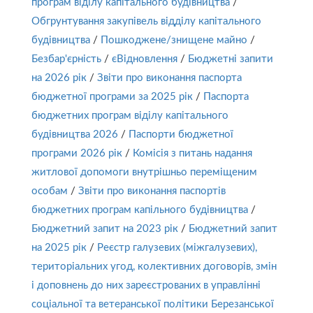
програм віділу капітального будівництва
/
Обгрунтування закупівель відділу капітального
будівництва
/
Пошкоджене/знищене майно
/
Безбар'єрність
/
єВідновлення
/
Бюджетні запити
на 2026 рік
/
Звіти про виконання паспорта
бюджетної програми за 2025 рік
/
Паспорта
бюджетних програм віділу капітального
будівництва 2026
/
Паспорти бюджетної
програми 2026 рік
/
Комісія з питань надання
житлової допомоги внутрішньо переміщеним
особам
/
Звіти про виконання паспортів
бюджетних програм капільного будівництва
/
Бюджетний запит на 2023 рік
/
Бюджетний запит
на 2025 рік
/
Реєстр галузевих (міжгалузевих),
територіальних угод, колективних договорів, змін
і доповнень до них зареєстрованих в управлінні
соціальної та ветеранської політики Березанської