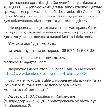
Громадська організація «Сонячний світ» спільно з
ДОДГО ПС «Допоможемо дітям» започатковує Дитячу
громадську приймальню на базі організації «Сонячний
світ». Мета приймальні – створити відкритий простір
для спілкування, підтримки та допомоги дітям.
Ми переконані, що кожна дитина має право: бути
вислуханою; висловити власну думку; звернутися по
допомогу; запропонувати власні ідеї та ініціативи.
У межах акції діти можуть:
зателефонувати за номером: +38 (096) 169-08-83;
написати на електронну адресу:
trofimov0034@gmail.com;
звернутися через сторінку організації у Facebook:
https://www.facebook.com/groups/trofimov0034
отримати консультаційну, моральну підтримку та, за
можливості, гуманітарну допомогу в межах
можливостей організації.
Адреса: 51937, Україна, м. Кам’янське
(Дніпродзержинськ), Дніпропетровська область, вул.
Прибережна, 2.