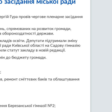
 засідання міської ради
ергій Гура провів чергове пленарне засідання
ень, спрямованих на розвиток громади,
та обороноздатності держави.
кладів освіти. Депутати підтримали зміну
 ради Київської області на Садову гімназію
или статут закладу в новій редакції.
змін до бюджету громади.
;
ів, ремонт сміттєвих баків та облаштування
ння Березанської гімназії №2;