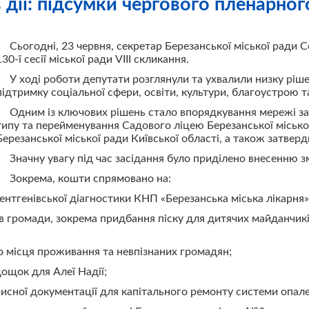
дії: підсумки чергового пленарного
Сьогодні, 23 червня, секретар Березанської міської ради С
130-ї сесії міської ради VIII скликання.
У ході роботи депутати розглянули та ухвалили низку ріш
підтримку соціальної сфери, освіти, культури, благоустрою 
Одним із ключових рішень стало впорядкування мережі за
типу та перейменування Садового ліцею Березанської міської
Березанської міської ради Київської області, а також затверд
Значну увагу під час засідання було приділено внесенню 
Зокрема, кошти спрямовано на:
ентгенівської діагностики КНП «Березанська міська лікарня»
ів громади, зокрема придбання піску для дитячих майданчик
го місця проживання та невпізнаних громадян;
ощок для Алеї Надії;
исної документації для капітального ремонту системи опале