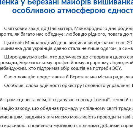
енка у Березані майорів вишиван
особливою атмосферою єдност
Святковий захід до Дня матері, Міжнародного дня родин
про те, як багато нас об’єднує: любов до рідного, повага до 
Цьогоріч Міжнародний день вишиванки відзначає своє 20-р
вишиванка для українців давно стала не лише одягом, а симво
Щиро дякуємо всім, хто долучився до створення цього свя
громади; Березанському професійному аграрному ліцею; майс
небайдужим, хто підтримав збір коштів на потреби ЗСУ.
Свою локацію представила й Березанська міська рада, як
Особливі слова вдячності оркестру Головного управління 
трам сцени та всім, хто дарував сьогодні емоції, тепло й г
анізацію заходу, що об’єднав громаду у спільному святі традиц
хисницям, завдяки яким маємо можливість проводити такі за
во красивою, сповненою музикою і спільними добрими спра