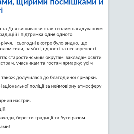
ками, щирими посмішками й
і
и та Дня вишиванки став теплим нагадуванням
традицій і підтримка одне одного.
іччя. І сьогодні вкотре було видно, що
лом сили, пам’яті, єдності та нескореності.
та: старостинським округам; закладам освіти
трам, учасникам та гостям ярмарку; усім
а також долучилася до благодійної ярмарки.
Національної поліції за неймовірну атмосферу
арний настрій.
ій.
ходи, берегти традиції та бути разом.
вами!