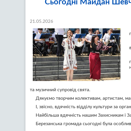
Сьогодні Майдан Шевч
21.05.2026
та музичний супровід свята.
Дякуємо творчим колективам, артистам, майс
І, звісно, вдячність відділу культури за орг
Найбільша вдячність нашим Захисникам і За
Березанська громада сьогодні була особли