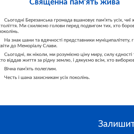
Священна пам'ять жива
Сьогодні Березанська громада вшановує пам’ять усіх, чиї
століття. Ми схиляємо голови перед подвигом тих, хто боро
поколінь.
На знак шани та вдячності представники муніципалітету, 
квіти до Меморіалу Слави.
Сьогодні, як ніколи, ми розуміємо ціну миру, силу єдності
хто віддав життя за рідну землю, і дякуємо всім, хто виборю
Вічна пам’ять полеглим.
Честь і шана захисникам усіх поколінь.
Залишит