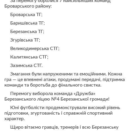
За перемогу боролися 7 найсильніших команд
Броварського району:
Броварська ТГ;
Баришівська ТГ;
Березанська ТГ;
Згурівська ТГ;
Великодимерська СТГ;
Калитянська СТГ;
Зазимська СТГ.
Змагання були напруженими та емоційними. Кожна
гра — це впевнені атаки, продумані передачі, підтримка
команди та боротьба до фінального свистка.
Перемогу виборола команда «Дружба»
Березанського ліцею №4 Березанської громади!
Юні футболісти продемонстрували високий рівень
підготовки, згуртованість і справжній спортивний
характер.
Щиро вітаємо гравців, тренерів і всю Березанську