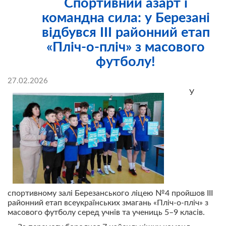
Спортивний азарт і
командна сила: у Березані
відбувся ІІІ районний етап
«Пліч-о-пліч» з масового
футболу!
27.02.2026
У
спортивному залі Березанського ліцею №4 пройшов ІІІ
районний етап всеукраїнських змагань «Пліч-о-пліч» з
масового футболу серед учнів та учениць 5–9 класів.