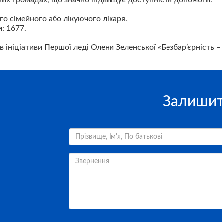
них громадах, що значно підвищує доступність допомоги.
о сімейного або лікуючого лікаря.
: 1677.
в ініціативи Першої леді Олени Зеленської «Безбар’єрність 
Залишит