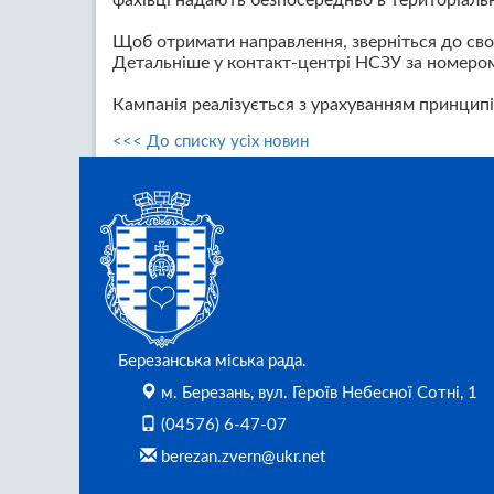
фахівці надають безпосередньо в територіаль
Щоб отримати направлення, зверніться до свог
Детальніше у контакт-центрі НСЗУ за номером
Кампанія реалізується з урахуванням принципі
<<< До списку усіх новин
Березанська міська рада.
м. Березань, вул. Героїв Небесної Сотні, 1
(04576) 6-47-07
berezan.zvern@ukr.net