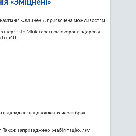
ія «Зміцнені»
 кампанія «Зміцнені», присвячена можливостям
артнерстві з Міністерством охорони здоров’я
Rehab4U.
в відкладають відновлення через брак
. Також запроваджено реабілітацію, яку