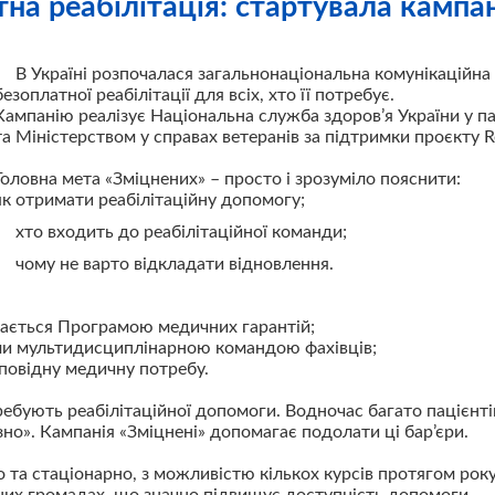
на реабілітація: стартувала кампан
В Україні розпочалася загальнонаціональна комунікаційна
безоплатної реабілітації для всіх, хто її потребує.
Кампанію реалізує Національна служба здоров’я України у п
та Міністерством у справах ветеранів за підтримки проєкту 
Головна мета «Зміцнених» – просто і зрозуміло пояснити:
як отримати реабілітаційну допомогу;
хто входить до реабілітаційної команди;
чому не варто відкладати відновлення.
ивається Програмою медичних гарантій;
ми мультидисциплінарною командою фахівців;
дповідну медичну потребу.
ебують реабілітаційної допомоги. Водночас багато пацієнті
зно». Кампанія «Зміцнені» допомагає подолати ці бар’єри.
 та стаціонарно, з можливістю кількох курсів протягом року