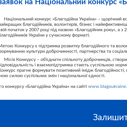
аявок на Національний конкурс «Б
Національний конкурс «Благодійна Україна» – щорічний вс
найкращих благодійників, волонтерів, бізнес і найефективніші
свій початок у 2007 році під назвою «Благодійник року», а з 
благодійників України у сучасному форматі.
Метою Конкурсу є підтримка розвитку благодійного та волон
формуванню культури доброчинності, партнерства та соціаль
Місія Конкурсу – об’єднати спільноту доброчинців, створ
відповідальність і взаємопідтримка стають суспільною норм
Конкурс прагне формувати позитивний імідж благодійності, 
ою силою суспільних змін і національної єдності.
го конкурсу «Благодійна Україна» на сайті
www.blagoukraine.
Залишит