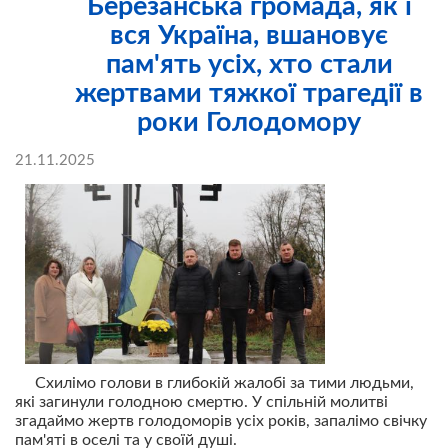
Березанська громада, як і
вся Україна, вшановує
пам'ять усіх, хто стали
жертвами тяжкої трагедії в
роки Голодомору
21.11.2025
Схилімо голови в глибокій жалобі за тими людьми,
які загинули голодною смертю. У спільній молитві
згадаймо жертв голодоморів усіх років, запалімо свічку
пам'яті в оселі та у своїй душі.