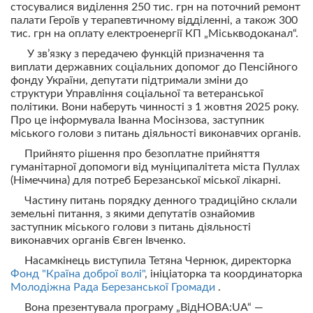
стосувалися виділення 250 тис. грн на поточний ремонт
палати Героїв у терапевтичному відділенні, а також 300
тис. грн на оплату електроенергії КП „Міськводоканал“.
У зв’язку з передачею функцій призначення та
виплати державних соціальних допомог до Пенсійного
фонду України, депутати підтримали зміни до
структури Управління соціальної та ветеранської
політики. Вони наберуть чинності з 1 жовтня 2025 року.
Про це інформувала Іванна Мосінзова, заступник
міського голови з питань діяльності виконавчих органів.
Прийнято рішення про безоплатне прийняття
гуманітарної допомоги від муніципалітета міста Пуллах
(Німеччина) для потреб Березанської міської лікарні.
Частину питань порядку денного традиційно склали
земельні питання, з якими депутатів ознайомив
заступник міського голови з питань діяльності
виконавчих органів Євген Івченко.
Насамкінець виступила Тетяна Чернюк, директорка
Фонд "Країна доброї волі"
, ініціаторка та координаторка
Молодіжна Рада Березанської Громади
.
Вона презентувала програму „ВідНОВА:UA“ —