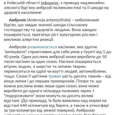
в Київській області
інформує
, з приводу надзвичайно
злісного бур՚яну амброзії полинолистної та її шкоди на
здоров’я населення!
Амброзія
(Ambrosia artemisiifolia) – небезпечний
бур'ян, що завдає значної шкоди сільському
господарству та здоров'ю людини. Вона швидко
поширюється, пригнічує ріст культурних рослин і
викликає алергічні реакції.
Амброзія
розмножується
насінням, яке здатне
"вичікувати" сприятливих для себе умов у ґрунті від 5 до
40 років. Одна рослина амброзії може виробити до 50
тисяч насінин за один сезон. Насіння поширюється
вітром, водою, а шерстю та лапами тварин,
переноситься на одязі чи взутті людей, автомобілями,
тощо. Сезон її цвітіння
триває
шість-десять тижнів – від
кінця липня і до перших приморозків. Попри те, що
кожна рослина живе лише один сезон, вона може
виробити до одного мільярда пилкових зерен. І
"подорожувати" вони можуть на досить великі
відстані. (До прикладу, їх було виявлено над морем на
відстані 640 кілометрів від берега, а також в атмосфері
за три кілометри від земної поверхні). Амброзію