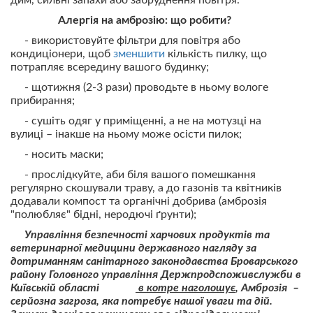
дим, сильні запахи або забруднення повітря.
Алергія на амброзію: що робити?
- використовуйте фільтри для повітря або
кондиціонери, щоб
зменшити
кількість пилку, що
потрапляє всередину вашого будинку;
- щотижня (2-3 рази) проводьте в ньому вологе
прибирання;
- сушіть одяг у приміщенні, а не на мотузці на
вулиці – інакше на ньому може осісти пилок;
- носить маски;
- прослідкуйте, аби біля вашого помешкання
регулярно скошували траву, а до газонів та квітників
додавали компост та органічні добрива (амброзія
"полюбляє" бідні, неродючі ґрунти);
Управління безпечності харчових продуктів та
ветеринарної медицини державного нагляду за
дотриманням санітарного законодавства Броварського
району Головного управління Держпродспоживслужби в
Київській області
в котре наголошує
, Амброзія –
серйозна загроза, яка потребує нашої уваги та дій.