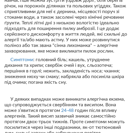
найчастіше можна зустріти уздовж доріг, біля берегів
річок, на порожніх ділянках та польових угіддях. Також
сприятливими для неї є дернина, місцевості поруч зі
стоками води, а також засолені через хімічні речовини
ґрунти. Теплі літні дні з низькою вологістю ідеально
підходять для поширення пилку амброзії. І це додає
серйозного дискомфорту в життя людей, які схильні до
алергії та/або мають астму. У них може розвинутися
поліноз або так звана "сінна лихоманка" – алергічне
захворювання, яке може викликати пилок рослин.
Симптоми
: головний біль; кашель, утруднене
дихання та хрипи; свербіж очей і вух, сльозотеча;
першіння в горлі; нежить, закладеність носа; чхання;
зниження нюху чи смаку; набрякла або посиніла шкіра
під очима; погана якість сну.
У деяких випадках може виникати алергічна екзема,
що супроводжується свербінням та висипом. Вона
може з’явитися протягом
24-48
годин після впливу
алергенів. Такий висип зазвичай зникає самостійно
протягом двох-трьох тижнів. Проте симптоми можуть
посилитися через інші подразники, як-от тютюновий