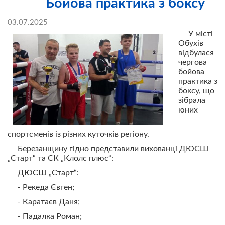
Бойова практика з боксу
03.07.2025
У місті
Обухів
відбулася
чергова
бойова
практика з
боксу, що
зібрала
юних
спортсменів із різних куточків регіону.
Березанщину гідно представили вихованці ДЮСШ
„Старт“ та СК „Клолс плюс“:
ДЮСШ „Старт“:
- Рекеда Євген;
- Каратаєв Даня;
- Падалка Роман;