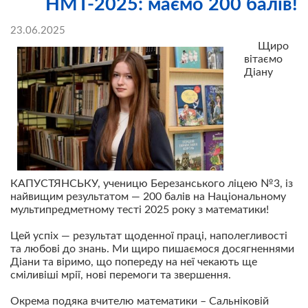
НМТ-2025: маємо 200 балів!
23.06.2025
Щиро
вітаємо
Діану
КАПУСТЯНСЬКУ, ученицю Березанського ліцею №3, із
найвищим результатом — 200 балів на Національному
мультипредметному тесті 2025 року з математики!
Цей успіх — результат щоденної праці, наполегливості
та любові до знань. Ми щиро пишаємося досягненнями
Діани та віримо, що попереду на неї чекають ще
сміливіші мрії, нові перемоги та звершення.
Окрема подяка вчителю математики – Сальніковій