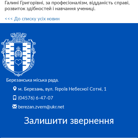
Галині Григорівні, за професіоналізм, відданість справі,
розвиток здібностей і навчання учениці.
<<< До списку усіх новин
Березанська міська рада.
м. Березань, вул. Героїв Небесної Сотні, 1
(04576) 6-47-07
berezan.zvern@ukr.net
Залишити звернення