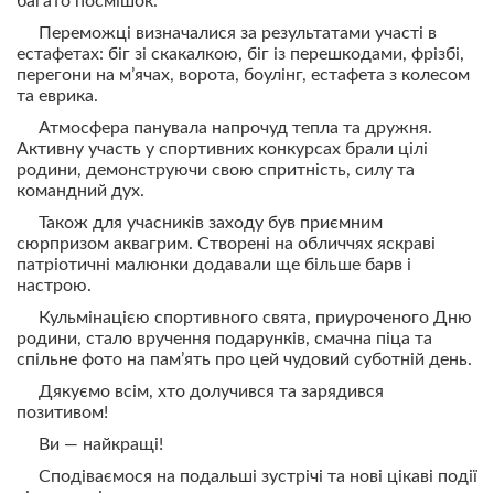
багато посмішок.
Переможці визначалися за результатами участі в
естафетах: біг зі скакалкою, біг із перешкодами, фрізбі,
перегони на м’ячах, ворота, боулінг, естафета з колесом
та еврика.
Атмосфера панувала напрочуд тепла та дружня.
Активну участь у спортивних конкурсах брали цілі
родини, демонструючи свою спритність, силу та
командний дух.
Також для учасників заходу був приємним
сюрпризом аквагрим. Створені на обличчях яскраві
патріотичні малюнки додавали ще більше барв і
настрою.
Кульмінацією спортивного свята, приуроченого Дню
родини, стало вручення подарунків, смачна піца та
спільне фото на пам’ять про цей чудовий суботній день.
Дякуємо всім, хто долучився та зарядився
позитивом!
Ви — найкращі!
Сподіваємося на подальші зустрічі та нові цікаві події