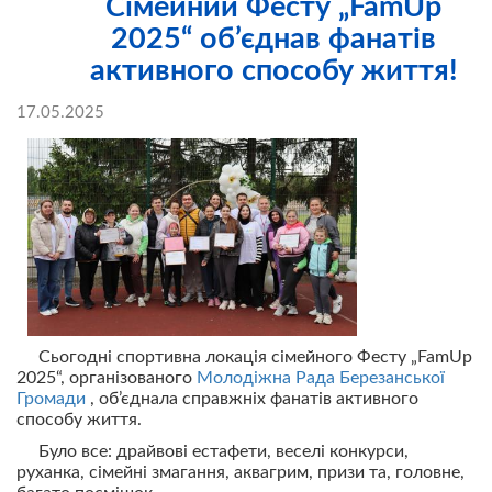
Сімейний Фесту „FamUp
2025“ об’єднав фанатів
активного способу життя!
17.05.2025
Сьогодні спортивна локація сімейного Фесту „FamUp
2025“, організованого
Молодіжна Рада Березанської
Громади
, об’єднала справжніх фанатів активного
способу життя.
Було все: драйвові естафети, веселі конкурси,
руханка, сімейні змагання, аквагрим, призи та, головне,