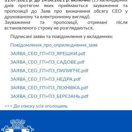
31.07.2021 р. до 14.08.2021 р. включно
(15 календарних
днів протягом яких приймаються зауваження та
пропозиції до Заяв про визначення обсягу СЕО у
друкованому та електронному вигляді).
Зауваження та пропозиції, отримані після
встановленого строку не розглядаються.
Підписані заяви та повідомлення у вкладеннях:
Повiдомлення_про_оприлюднення_заяв
ЗАЯВА_СЕО_ГП+ПЗ_ЯРЕШКИ.pdf
ЗАЯВА_СЕО_ГП+ПЗ_САДОВЕ.pdf
ЗАЯВА_СЕО_ГП+ПЗ_ПИЛИПЧЕ.pdf
ЗАЯВА_СЕО_ГП+ПЗ_НЕДРА.pdf
ЗАЯВА_СЕО_ГП+ПЗ_ЛЕХНIВКА.pdf
ЗАЯВА_СЕО_ГП+ПЗ_БЕРЕЗАНЬ.pdf
<<< До списку усіх оголошень