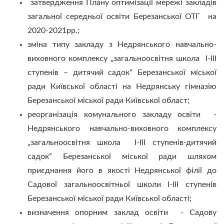
затвердження Плану оптимізації мережі закладів
загальної середньої освіти Березанської ОТГ на
2020-2021рр.;
зміна типу закладу з Недрянського навчально-
виховного комплексу „загальноосвітня школа І-ІІІ
ступенів – дитячий садок“ Березанської міської
ради Київської області на Недрянську гімназію
Березанської міської ради Київської област;
реорганізація комунального закладу освіти -
Недрянського навчально-виховного комплексу
„загальноосвітня школа I-III ступенів-дитячий
садок“ Березанської міської ради шляхом
приєднання його в якості Недрянської філії до
Садової загальноосвітньої школи І-ІІІ ступенів
Березанської міської ради Київської області;
визначення опорним заклад освіти - Садову