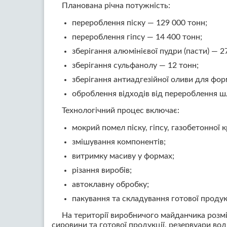
Планована річна потужність:
перероблення піску — 129 000 тонн;
перероблення гіпсу — 14 400 тонн;
зберігання алюмінієвої пудри (пасти) — 2
зберігання сульфанолу — 12 тонн;
зберігання антиадгезійної оливи для фор
оброблення відходів від перероблення шл
Технологічний процес включає:
мокрий помел піску, гіпсу, газобетонної 
змішування компонентів;
витримку масиву у формах;
різання виробів;
автоклавну обробку;
пакування та складування готової продук
На території виробничого майданчика розмі
сировини та готової продукції, резервуари вод