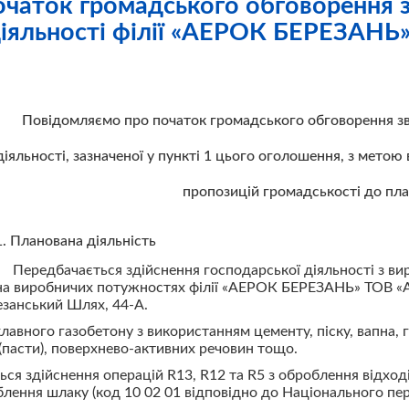
чаток громадського обговорення зв
діяльності філії «АЕРОК БЕРЕЗАН
Повідомляємо про початок громадського обговорення зві
діяльності, зазначеної у пункті 1 цього оголошення, з метою
пропозицій громадськості до пла
1. Планована діяльність
Передбачається здійснення господарської діяльності з ви
на виробничих потужностях філії «АЕРОК БЕРЕЗАНЬ» ТОВ «
резанський Шлях, 44-А.
авного газобетону з використанням цементу, піску, вапна, гі
(пасти), поверхнево-активних речовин тощо.
ься здійснення операцій R13, R12 та R5 з оброблення відхо
блення шлаку (код 10 02 01 відповідно до Національного пере