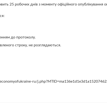
вить 25 робочих днів з моменту офіційного опублікування 
ся:
сенням до протоколу.
вленого строку, не розглядаються.
ineconomyofukraine-ru/j.php?MTID=ma136e1d1e3d1a1520746