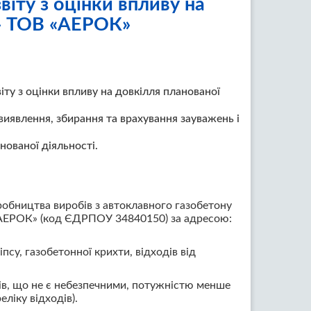
іту з оцінки впливу на
Ь» ТОВ «АЕРОК»
ту з оцінки впливу на довкілля планованої
 виявлення, збирання та врахування зауважень і
нованої діяльності.
робництва виробів з автоклавного газобетону
АЕРОК» (код ЄДРПОУ 34840150) за адресою:
псу, газобетонної крихти, відходів від
дів, що не є небезпечними, потужністю менше
ліку відходів).