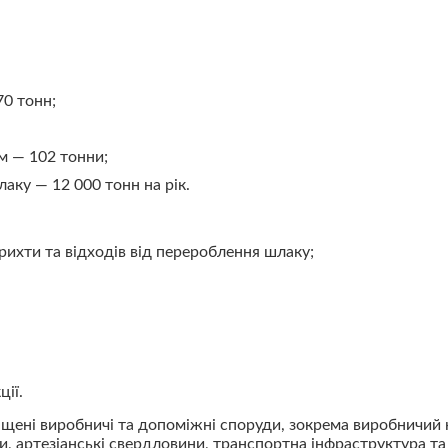
70 тонн;
м — 102 тонни;
аку — 12 000 тонн на рік.
крихти та відходів від перероблення шлаку;
ції.
щені виробничі та допоміжні споруди, зокрема виробничий 
и, артезіанські свердловини, транспортна інфраструктура та