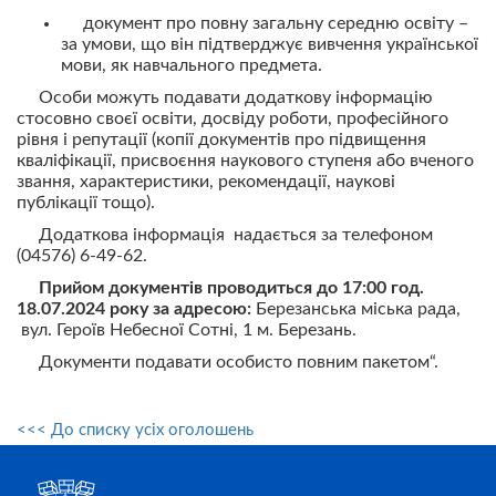
документ про повну загальну середню освіту –
за умови, що він підтверджує вивчення української
мови, як навчального предмета.
Особи можуть подавати додаткову інформацію
стосовно своєї освіти, досвіду роботи, професійного
рівня і репутації (копії документів про підвищення
кваліфікації, присвоєння наукового ступеня або вченого
звання, характеристики, рекомендації, наукові
публікації тощо).
Додаткова інформація надається за телефоном
(04576) 6-49-62.
Прийом документів проводиться до 1
7
:00 год.
18.07.2024
року
за
адрес
ою
:
Березанська міська рада,
вул. Героїв Небесної Сотні, 1 м. Березань.
Документи подавати особисто повним пакетом“.
<<< До списку усіх оголошень