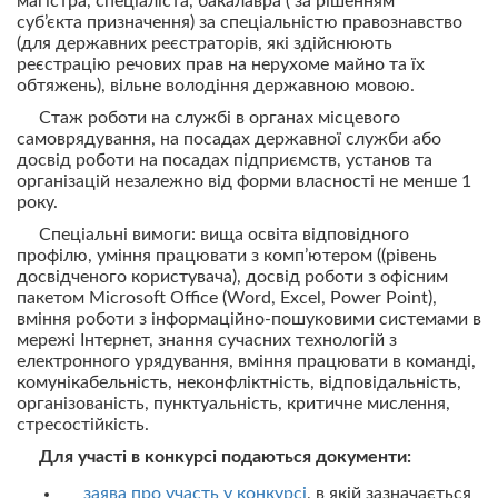
магістра, спеціаліста, бакалавра ( за рішенням
суб’єкта призначення) за спеціальністю правознавство
(для державних реєстраторів, які здійснюють
реєстрацію речових прав на нерухоме майно та їх
обтяжень), вільне володіння державною мовою.
Стаж роботи на службі в органах місцевого
самоврядування, на посадах державної служби або
досвід роботи на посадах підприємств, установ та
організацій незалежно від форми власності не менше 1
року.
Спеціальні вимоги: вища освіта відповідного
профілю, уміння працювати з комп’ютером ((рівень
досвідченого користувача), досвід роботи з офісним
пакетом Microsoft Office (Word, Excel, Power Point),
вміння роботи з інформаційно-пошуковими системами в
мережі Інтернет, знання сучасних технологій з
електронного урядування, вміння працювати в команді,
комунікабельність, неконфліктність, відповідальність,
організованість, пунктуальність, критичне мислення,
стресостійкість.
Для уча
сті в конкурсі подаються документи:
заява про участь у конкурсі
, в якій зазначається