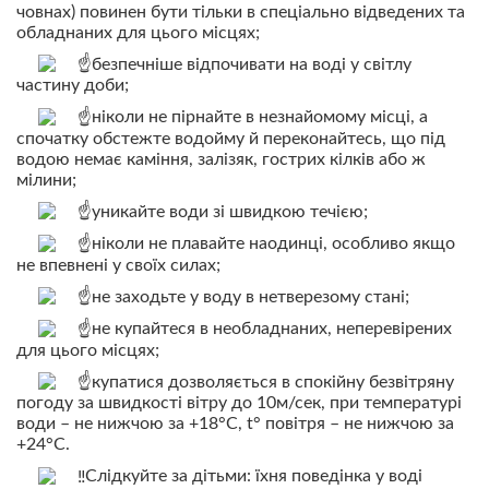
човнах) повинен бути тільки в спеціально відведених та
обладнаних для цього місцях;
безпечніше відпочивати на воді у світлу
частину доби;
ніколи не пірнайте в незнайомому місці, а
спочатку обстежте водойму й переконайтесь, що під
водою немає каміння, залізяк, гострих кілків або ж
мілини;
уникайте води зі швидкою течією;
ніколи не плавайте наодинці, особливо якщо
не впевнені у своїх силах;
не заходьте у воду в нетверезому стані;
не купайтеся в необладнаних, неперевірених
для цього місцях;
купатися дозволяється в спокійну безвітряну
погоду за швидкості вітру до 10м/сек, при температурі
води – не нижчою за +18°С, t° повітря – не нижчою за
+24°С.
Слідкуйте за дітьми: їхня поведінка у воді