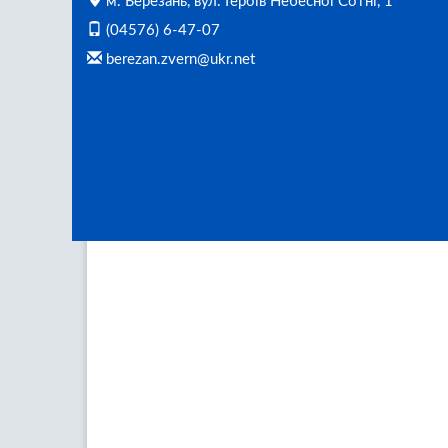
м. Березань, вул. Героїв Небесної Сотні, 1
(04576) 6-47-07
berezan.zvern@ukr.net