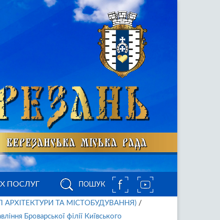
ИХ ПОСЛУГ
ПОШУК
Л АРХІТЕКТУРИ ТА МІСТОБУДУВАННЯ)
/
вління Броварської філії Київського