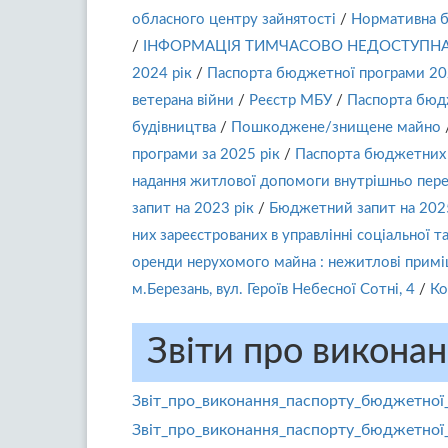
обласного центру зайнятості
/
Нормативна б
/
ІНФОРМАЦІЯ ТИМЧАСОВО НЕДОСТУПН
2024 рік
/
Паспорта бюджетної програми 20
ветерана війни
/
Реєстр МБУ
/
Паспорта бюдж
будівництва
/
Пошкоджене/знищене майно
програми за 2025 рік
/
Паспорта бюджетних п
надання житлової допомоги внутрішньо пе
запит на 2023 рік
/
Бюджетний запит на 2025
них зареєстрованих в управлінні соціальної т
оренди нерухомого майна : нежитлові приміще
м.Березань, вул. Героїв Небесної Сотні, 4
/
Ко
Звіти про викона
Звіт_про_виконання_паспорту_бюджетної
Звіт_про_виконання_паспорту_бюджетної