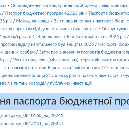
аза
/
Оприлюднення рішень, прийнятих зборами співвласників 
А
/
Паспорт бюджетної програми 2023 рік
/
Паспорта бюджетно
25 рік
/
Молодіжна рада
/
Звіти про виконання паспорта бюдже
етних програм віділу капітального будівництва
/
Обгрунтуванн
/
Безбар'єрність
/
єВідновлення
/
Бюджетні запити на 2026 рік
/
рограм віділу капітального будівництва 2026
/
Паспорти бюдж
реміщеним особам
/
Звіти про виконання паспортів бюджетних п
 рік
/
Реєстр галузевих (міжгалузевих), територіальних угод, к
а ветеранської політики Березанської міської ради
/
Оголошення 
ння, загальна площа 21,56 кв.м, розташовані у нежитловій буді
місія з питань розподілу публічних інвестицій
ння паспорта бюджетної про
_програми_0810160_на_20241
_програми_0813031_на_20241