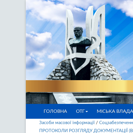
ГОЛОВНА
ОТГ
МІСЬКА ВЛАД
Засоби масової інформації
/
Соцзабезпеченн
ПРОТОКОЛИ РОЗГЛЯДУ ДОКУМЕНТАЦІЇ (ВІ