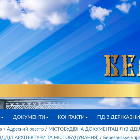
А
ДОКУМЕНТИ
КОНТАКТИ
ГІД З ДЕРЖАВН
я
/
Адресний реєстр
/
МІСТОБУДІВНА ДОКУМЕНТАЦІЯ (ВІДДІ
ДДІЛ АРХІТЕКТУРИ ТА МІСТОБУДУВАННЯ)
/
Березанське упра