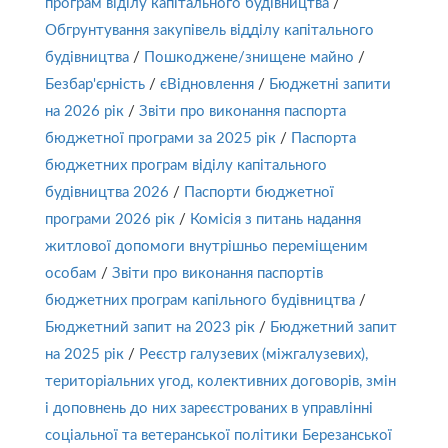
програм віділу капітального будівництва
/
Обгрунтування закупівель відділу капітального
будівництва
/
Пошкоджене/знищене майно
/
Безбар'єрність
/
єВідновлення
/
Бюджетні запити
на 2026 рік
/
Звіти про виконання паспорта
бюджетної програми за 2025 рік
/
Паспорта
бюджетних програм віділу капітального
будівництва 2026
/
Паспорти бюджетної
програми 2026 рік
/
Комісія з питань надання
житлової допомоги внутрішньо переміщеним
особам
/
Звіти про виконання паспортів
бюджетних програм капільного будівництва
/
Бюджетний запит на 2023 рік
/
Бюджетний запит
на 2025 рік
/
Реєстр галузевих (міжгалузевих),
територіальних угод, колективних договорів, змін
і доповнень до них зареєстрованих в управлінні
соціальної та ветеранської політики Березанської