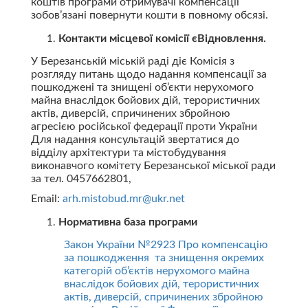
коштів програми отримувачі компенсації
зобов’язані повернути кошти в повному обсязі.
Контакти місцевої комісії єВідновлення.
У Березанській міській раді діє Комісія з
розгляду питань щодо надання компенсації за
пошкоджені та знищені об’єкти нерухомого
майна внаслідок бойових дій, терористичних
актів, диверсій, спричинених збройною
агресією російської федерації проти України
Для надання консультацій звертатися до
відділу архітектури та містобудування
виконавчого комітету Березанської міської ради
за тел. 0457662801,
Email:
arh.mistobud.mr@ukr.net
Нормативна база програми
Закон України №2923 Про компенсацію
за пошкодження та знищення окремих
категорій об’єктів нерухомого майна
внаслідок бойових дій, терористичних
актів, диверсій, спричинених збройною