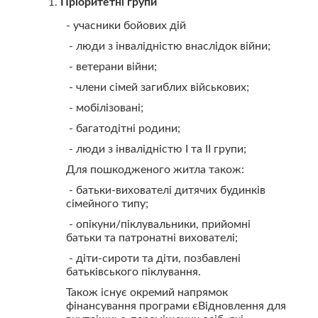
Пріоритетні групи
- учасники бойових дій
- люди з інвалідністю внаслідок війни;
- ветерани війни;
- члени сімей загиблих військових;
- мобілізовані;
- багатодітні родини;
- люди з інвалідністю І та II групи;
Для пошкодженого житла також:
- батьки-вихователі дитячих будинків
сімейного типу;
- опікуни/піклувальники, прийомні
батьки та патронатні вихователі;
- діти-сироти та діти, позбавлені
батьківського піклування.
Також існує окремий напрямок
фінансування програми єВідновлення для