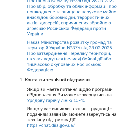
Постанова Кабміну Nº380 від 26.03.2022
Про збір, обробку та облік інформації про
пошкоджене та знищене нерухоме майно
внаслідок бойових дій, терористичних
актів, диверсій, спричинених збройною
агресією Російської Федерації проти
України
Наказ Міністерства розвитку громад та
територій України №376 від 28.02.2025
Про затвердження Переліку територій,
на яких ведуться (велися) бойові дії або
тимчасово окупованих Російською
Федерацією
Контакти технічної підтримки
Якщо ви маєте питання щодо програми
єВідновлення Ви можете звернутись на
Урядову гарячу лінію 15-45
Якщо у вас виникли технічні труднощі з
поданням заяви Ви можете звернутись на
технічну підтримку Дії
https://chat.diia.gov.ua/