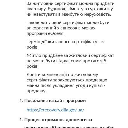
За житловий сертифікат можна придбати
квартиру, будинок, кімнату в гуртожитку
чи інвестувати в майбутню нерухомість.
Також житловий сертифікат може бути
використаний як внесок в межах
програми єОселя.
Термін дії житлового сертифікату - 5
років.
Житло придбане за житловий сертифікат
не може бути відчуженим протягом 5
років.
Кошти компенсації по житловому
сертифікату зараховуються продавцю
майна після укладання угоди купівлі-
продажу.
Посилання на сайт програми
https://erecovery.diia.gov.ua/
Процес отримання допомоги за
програмою єВідновлення включає в себе: