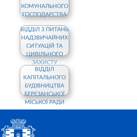
КОМУНАЛЬНОГО
ГОСПОДАРСТВА
ВІДДІЛ З ПИТАНЬ
НАДЗВИЧАЙНИХ
СИТУАЦІЙ ТА
ЦИВІЛЬНОГО
ЗАХИСТУ
ВІДДІЛ
НАСЕЛЕННЯ
КАПІТАЛЬНОГО
БУДІВНИЦТВА
БЕРЕЗАНСЬКОЇ
МІСЬКОЇ РАДИ