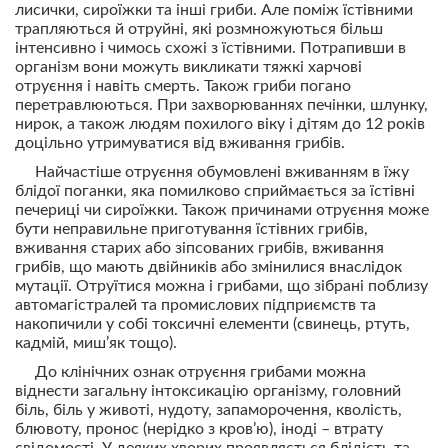
лисички, сироїжки та інші гриби. Але поміж їстівними
трапляються й отруйні, які розмножуються більш
інтенсивно і чимось схожі з їстівними. Потрапивши в
організм вони можуть викликати тяжкі харчові
отруєння і навіть смерть. Також гриби погано
перетравлюються. При захворюваннях печінки, шлунку,
нирок, а також людям похилого віку і дітям до 12 років
доцільно утримуватися від вживання грибів.
Найчастіше отруєння обумовлені вживанням в їжу
блідої поганки, яка помилково сприймається за їстівні
печериці чи сироїжки. Також причинами отруєння може
бути неправильне приготування їстівних грибів,
вживання старих або зіпсованих грибів, вживання
грибів, що мають двійників або змінилися внаслідок
мутації. Отруїтися можна і грибами, що зібрані поблизу
автомагістралей та промислових підприємств та
накопичили у собі токсичні елементи (свинець, ртуть,
кадмій, миш’як тощо).
До клінічних ознак отруєння грибами можна
віднести загальну інтоксикацію організму, головний
біль, біль у животі, нудоту, запаморочення, кволість,
блювоту, пронос (нерідко з кров’ю), іноді – втрату