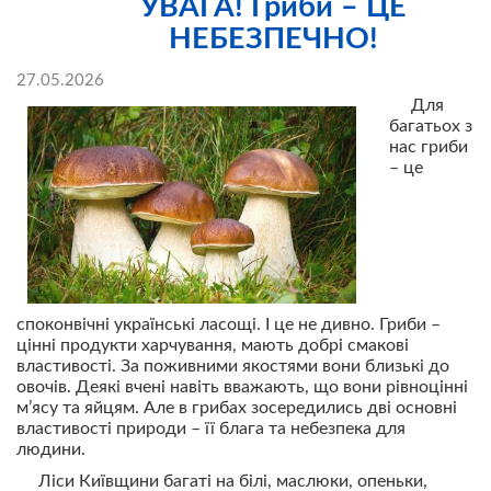
УВАГА! Гриби – ЦЕ
НЕБЕЗПЕЧНО!
27.05.2026
Для
багатьох з
нас гриби
– це
споконвічні українські ласощі. І це не дивно. Гриби –
цінні продукти харчування, мають добрі смакові
властивості. За поживними якостями вони близькі до
овочів. Деякі вчені навіть вважають, що вони рівноцінні
м’ясу та яйцям. Але в грибах зосередились дві основні
властивості природи – її блага та небезпека для
людини.
Ліси Київщини багаті на білі, маслюки, опеньки,