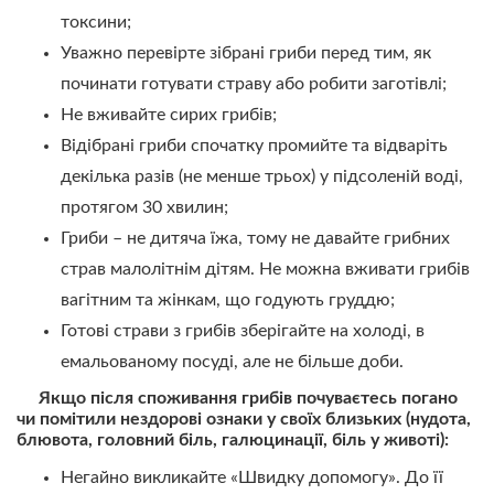
токсини;
Уважно перевірте зібрані гриби перед тим, як
починати готувати страву або робити заготівлі;
Не вживайте сирих грибів;
Відібрані гриби спочатку промийте та відваріть
декілька разів (не менше трьох) у підсоленій воді,
протягом 30 хвилин;
Гриби – не дитяча їжа, тому не давайте грибних
страв малолітнім дітям. Не можна вживати грибів
вагітним та жінкам, що годують груддю;
Готові страви з грибів зберігайте на холоді, в
емальованому посуді, але не більше доби.
Якщо після споживання грибів почуваєтесь погано
чи помітили нездорові ознаки у своїх близьких (нудота,
блювота, головний біль, галюцинації, біль у животі):
Негайно викликайте «Швидку допомогу». До її