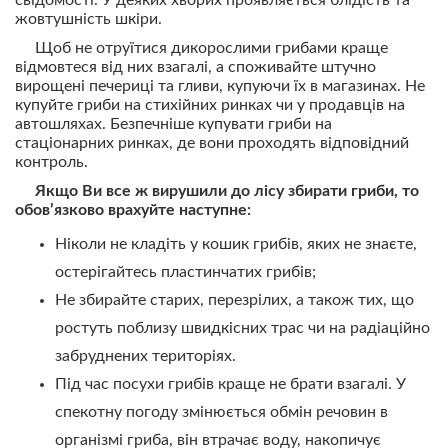
свідомості. У деяких хворих проявляється блідість та
жовтушність шкіри.
Щоб не отруїтися дикорослими грибами краще
відмовтеся від них взагалі, а споживайте штучно
вирощені печериці та гливи, купуючи їх в магазинах. Не
купуйте гриби на стихійних ринках чи у продавців на
автошляхах. Безпечніше купувати гриби на
стаціонарних ринках, де вони проходять відповідний
контроль.
Якщо Ви все ж вирушили до лісу збирати гриби, то
обов’язково врахуйте наступне:
Ніколи не кладіть у кошик грибів, яких не знаєте,
остерігайтесь пластинчатих грибів;
Не збирайте старих, перезрілих, а також тих, що
ростуть поблизу швидкісних трас чи на радіаційно
забруднених територіях.
Під час посухи грибів краще не брати взагалі. У
спекотну погоду змінюється обмін речовин в
організмі гриба, він втрачає воду, накопичує